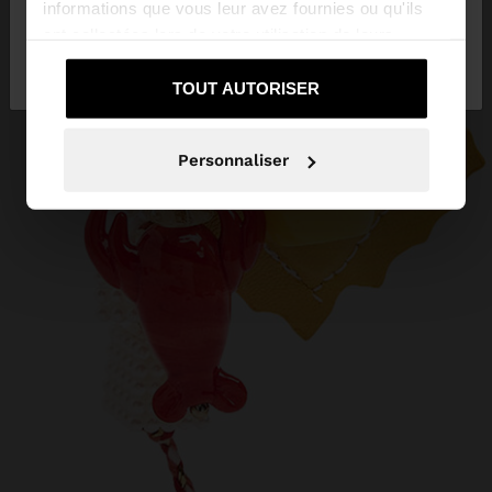
informations que vous leur avez fournies ou qu'ils
ont collectées lors de votre utilisation de leurs
Non, je souhaite
Oui, dirigez-moi vers
services.
rester sur France
United States
TOUT AUTORISER
Personnaliser