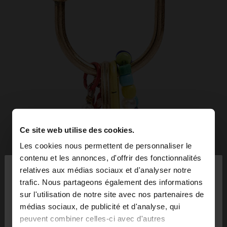
Ce site web utilise des cookies.
Les cookies nous permettent de personnaliser le
×
contenu et les annonces, d'offrir des fonctionnalités
bonjour
relatives aux médias sociaux et d'analyser notre
trafic. Nous partageons également des informations
sur l'utilisation de notre site avec nos partenaires de
Vous accédez au site depuis France. Voulez-vous
médias sociaux, de publicité et d'analyse, qui
parcourir notre site au United States?
peuvent combiner celles-ci avec d'autres