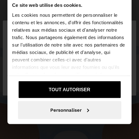
Ce site web utilise des cookies.
Les cookies nous permettent de personnaliser le
×
contenu et les annonces, d'offrir des fonctionnalités
bonjour
relatives aux médias sociaux et d'analyser notre
trafic. Nous partageons également des informations
sur l'utilisation de notre site avec nos partenaires de
Vous accédez au site depuis France. Voulez-vous
médias sociaux, de publicité et d'analyse, qui
parcourir notre site au United States?
peuvent combiner celles-ci avec d'autres
informations que vous leur avez fournies ou qu'ils
ont collectées lors de votre utilisation de leurs
Non, je souhaite
Oui, dirigez-moi vers
services.
rester sur France
United States
TOUT AUTORISER
Personnaliser