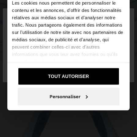
Les cookies nous permettent de personnaliser le
×
contenu et les annonces, d'offrir des fonctionnalités
bonjour
relatives aux médias sociaux et d'analyser notre
trafic. Nous partageons également des informations
sur l'utilisation de notre site avec nos partenaires de
Vous accédez au site depuis France. Voulez-vous
médias sociaux, de publicité et d'analyse, qui
parcourir notre site au United States?
peuvent combiner celles-ci avec d'autres
informations que vous leur avez fournies ou qu'ils
ont collectées lors de votre utilisation de leurs
Non, je souhaite
Oui, dirigez-moi vers
services.
rester sur France
United States
TOUT AUTORISER
Personnaliser