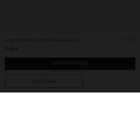
+7
LUNETTES DE LECTURE GRADUÉES 1.5 X
19,99 €
Sélectionner taille
Voir le look
Ajoutez
34,99 €
au panier et obtenez la livraison gratuite
Livraison en magasin toujours gratuite
208247
|
bleu