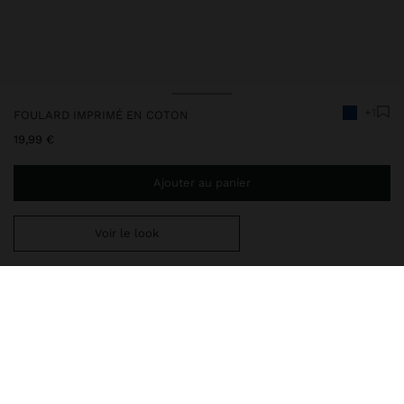
+1
FOULARD IMPRIMÉ EN COTON
19,99 €
Ajouter au panier
Voir le look
Ajoutez
34,99 €
au panier et obtenez la livraison gratuite
Livraison en magasin toujours gratuite
246782
|
bleu