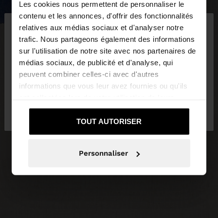
Les cookies nous permettent de personnaliser le
×
contenu et les annonces, d'offrir des fonctionnalités
bonjour
relatives aux médias sociaux et d'analyser notre
trafic. Nous partageons également des informations
sur l'utilisation de notre site avec nos partenaires de
Vous accédez au site depuis France. Voulez-vous
médias sociaux, de publicité et d'analyse, qui
parcourir notre site au United States?
peuvent combiner celles-ci avec d'autres
informations que vous leur avez fournies ou qu'ils
ont collectées lors de votre utilisation de leurs
Non, je souhaite
Oui, dirigez-moi vers
services.
rester sur France
United States
TOUT AUTORISER
Personnaliser