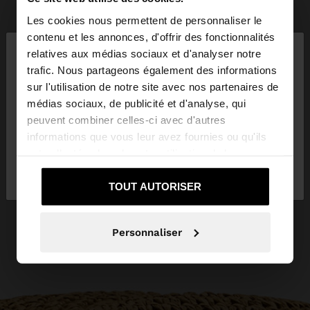
Les cookies nous permettent de personnaliser le
×
contenu et les annonces, d'offrir des fonctionnalités
bonjour
relatives aux médias sociaux et d'analyser notre
trafic. Nous partageons également des informations
sur l'utilisation de notre site avec nos partenaires de
Vous accédez au site depuis France. Voulez-vous
médias sociaux, de publicité et d'analyse, qui
parcourir notre site au United States?
peuvent combiner celles-ci avec d'autres
informations que vous leur avez fournies ou qu'ils
ont collectées lors de votre utilisation de leurs
Non, je souhaite
Oui, dirigez-moi vers
services.
rester sur France
United States
TOUT AUTORISER
Personnaliser