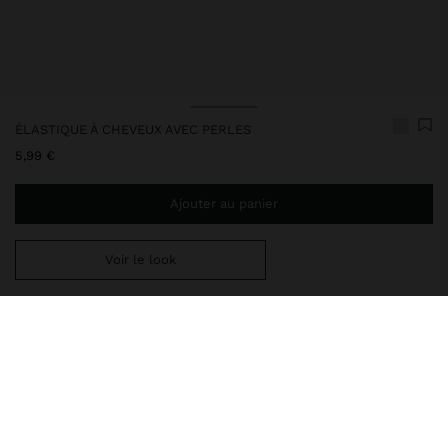
ÉLASTIQUE À CHEVEUX AVEC PERLES
5,99 €
Ajouter au panier
Voir le look
Ajoutez
34,99 €
au panier et obtenez la livraison gratuite
Livraison en magasin toujours gratuite
211168
|
blanc