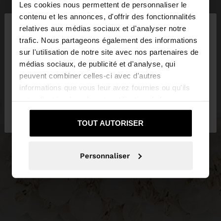
Les cookies nous permettent de personnaliser le
×
contenu et les annonces, d'offrir des fonctionnalités
bonjour
relatives aux médias sociaux et d'analyser notre
trafic. Nous partageons également des informations
sur l'utilisation de notre site avec nos partenaires de
Vous accédez au site depuis France. Voulez-vous
médias sociaux, de publicité et d'analyse, qui
parcourir notre site au United States?
peuvent combiner celles-ci avec d'autres
informations que vous leur avez fournies ou qu'ils
ont collectées lors de votre utilisation de leurs
Non, je souhaite
Oui, dirigez-moi vers
services.
rester sur France
United States
TOUT AUTORISER
Personnaliser