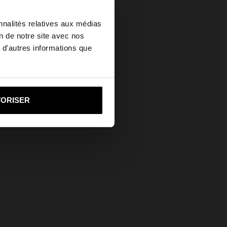
×
nnalités relatives aux médias
on de notre site avec nos
 d'autres informations que
ed States?
i vers United States
TORISER