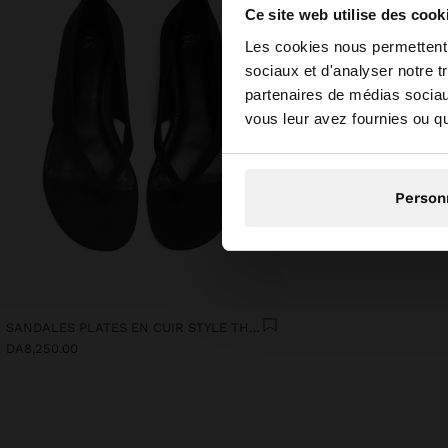
Ce site web utilise des cook
bonjour
Les cookies nous permettent d
sociaux et d'analyser notre t
partenaires de médias sociaux
Vous accédez au site
vous leur avez fournies ou qu'
Person
SANDALES PLATES EN CUIR STYLE THONG
DA8,250.00