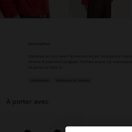
description
Manteau en cuir avec fermeture éclair. Surpiqûres marq
revers. À manches longues. Poches avant. Le mannequi
et porte la taille S.
Vêtements
Manteaux et Vestes
à porter avec