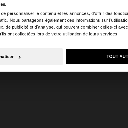
ies.
e personnaliser le contenu et les annonces, d'offrir des fonctio
rafic. Nous partageons également des informations sur l'utilisati
, de publicité et d'analyse, qui peuvent combiner celles-ci avec
 depuis Algeria. Voulez-vous parcourir notre site au Unit
ils ont collectées lors de votre utilisation de leurs services.
Non, je souhaite rester sur Algeria
Oui, dirigez-mo
naliser
TOUT AU