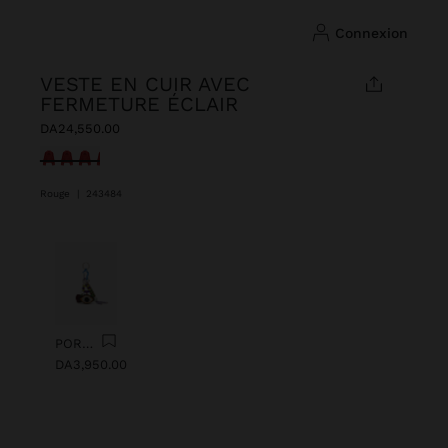
connexion
VESTE EN CUIR AVEC
FERMETURE ÉCLAIR
DA24,550.00
sélectionné(s)
Rouge
|
243484
Précédent
Suiv
PORTE-CLÉS CHARM AVEC ŒIL DE PERLES
DA3,950.00