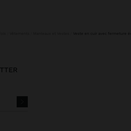
rfois
Vêtements
Manteaux et Vestes
veste en cuir avec fermeture éc
ETTER