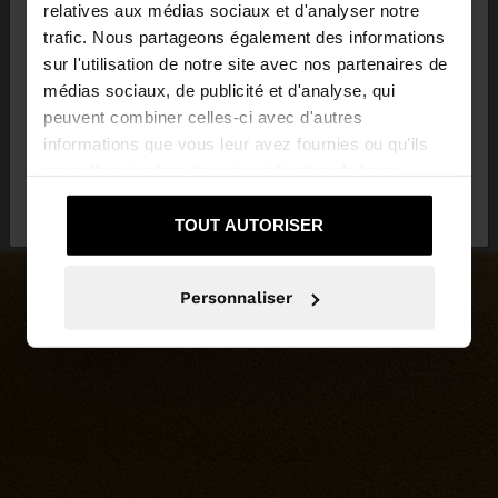
×
bonjour
relatives aux médias sociaux et d'analyser notre
trafic. Nous partageons également des informations
sur l'utilisation de notre site avec nos partenaires de
Vous accédez au site depuis Suisse. Voulez-vous
médias sociaux, de publicité et d'analyse, qui
parcourir notre site au United States?
peuvent combiner celles-ci avec d'autres
informations que vous leur avez fournies ou qu'ils
ont collectées lors de votre utilisation de leurs
Non, je souhaite
Oui, dirigez-moi vers
services.
rester sur Suisse
United States
TOUT AUTORISER
Personnaliser