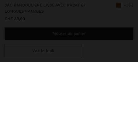
SAC BANDOULIÈRE LISSE AVEC RABAT ET
+2
LONGUES FRANGES
CHF 39,90
Ajouter au panier
Voir le look
Ajoutez
CHF 59,99
au panier et obtenez la livraison gratuite
248530
|
marron clair
Sac bandoulière petit et lisse avec rabat aimanté et longues
franges. Forme rectangulaire. Deux compartiments intérieurs.
Doublure intérieure. Bandoulière chaîne amovible.
Sacs
Sacs à Bandoulière