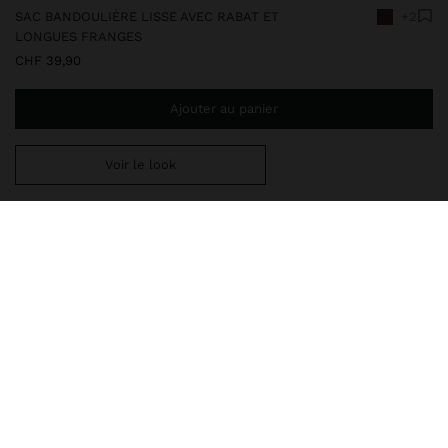
SAC BANDOULIÈRE LISSE AVEC RABAT ET
+2
LONGUES FRANGES
CHF 39,90
Ajouter au panier
Voir le look
Ajoutez
CHF 59,99
au panier et obtenez la livraison gratuite
248530
|
marron
Sac bandoulière petit et lisse avec rabat aimanté et longues
franges. Forme rectangulaire. Deux compartiments intérieurs.
Doublure intérieure. Bandoulière chaîne amovible.
Sacs
Sacs à Bandoulière