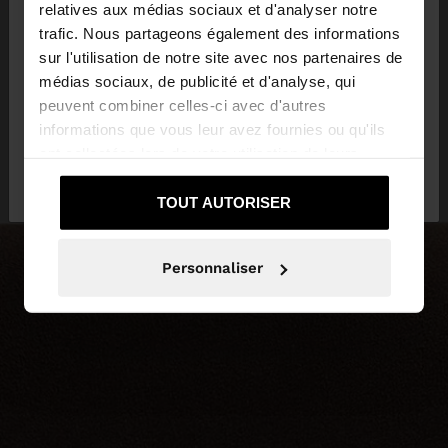
×
bonjour
relatives aux médias sociaux et d'analyser notre
trafic. Nous partageons également des informations
sur l'utilisation de notre site avec nos partenaires de
Vous accédez au site depuis Suisse. Voulez-vous
médias sociaux, de publicité et d'analyse, qui
parcourir notre site au United States?
peuvent combiner celles-ci avec d'autres
informations que vous leur avez fournies ou qu'ils
ont collectées lors de votre utilisation de leurs
Non, je souhaite
Oui, dirigez-moi vers
services.
rester sur Suisse
United States
TOUT AUTORISER
Personnaliser