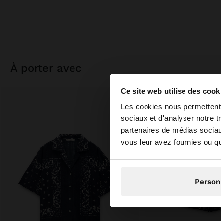
à porter avec
Ce site web utilise des cook
bonjour
Les cookies nous permettent d
sociaux et d'analyser notre t
partenaires de médias sociaux
Vous accédez au site
vous leur avez fournies ou qu'
Person