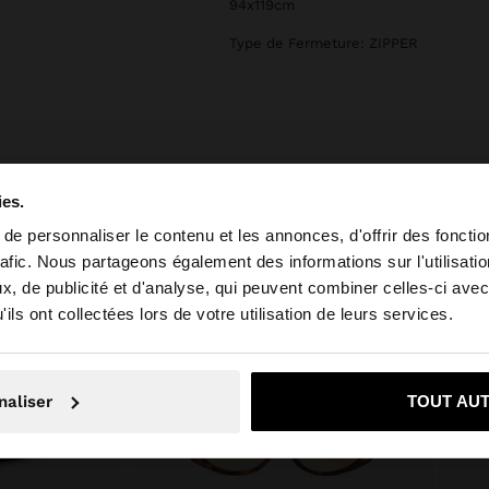
94x119cm
Type de Fermeture: ZIPPER
ies.
e personnaliser le contenu et les annonces, d'offrir des fonctio
rafic. Nous partageons également des informations sur l'utilisati
, de publicité et d'analyse, qui peuvent combiner celles-ci avec
 depuis Suisse. Voulez-vous parcourir notre site au Unit
ils ont collectées lors de votre utilisation de leurs services.
Non, je souhaite rester sur Suisse
Oui, dirigez-mo
naliser
TOUT AU