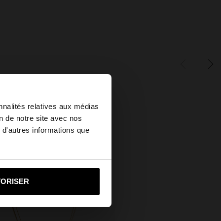
×
nnalités relatives aux médias
on de notre site avec nos
 d'autres informations que
ed States?
i vers United States
TORISER