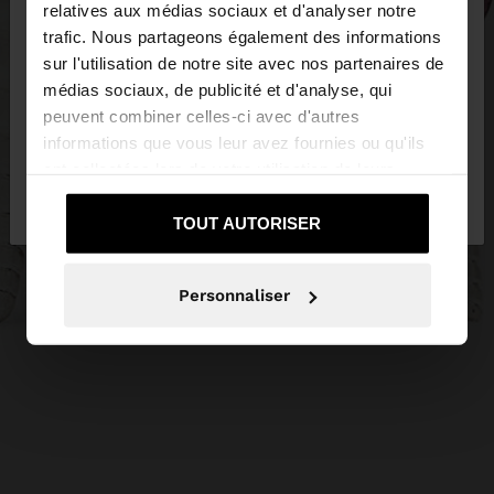
×
bonjour
relatives aux médias sociaux et d'analyser notre
trafic. Nous partageons également des informations
sur l'utilisation de notre site avec nos partenaires de
Vous accédez au site depuis Suisse. Voulez-vous
médias sociaux, de publicité et d'analyse, qui
parcourir notre site au United States?
peuvent combiner celles-ci avec d'autres
informations que vous leur avez fournies ou qu'ils
ont collectées lors de votre utilisation de leurs
Non, je souhaite
Oui, dirigez-moi vers
services.
rester sur Suisse
United States
TOUT AUTORISER
Personnaliser