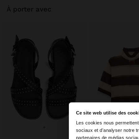
à porter avec
Ce site web utilise des cook
bonjour
Les cookies nous permettent d
+
+
sociaux et d'analyser notre t
partenaires de médias sociaux
Vous accédez au site