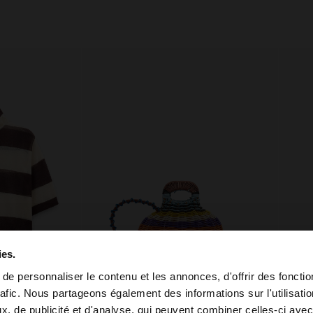
ies.
e personnaliser le contenu et les annonces, d'offrir des fonctio
+
rafic. Nous partageons également des informations sur l'utilisati
, de publicité et d'analyse, qui peuvent combiner celles-ci avec
 depuis Suisse. Voulez-vous parcourir notre site au Unit