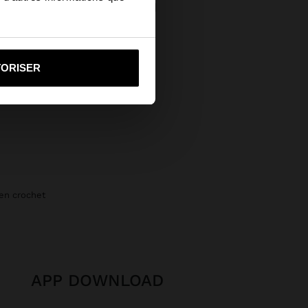
TES DE SOLEIL RONDES
9,90
i vers United States
TORISER
 en crochet
APP DOWNLOAD