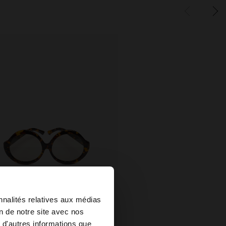
×
nnalités relatives aux médias
+
on de notre site avec nos
 d'autres informations que
ed States?