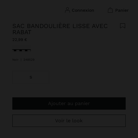
connexion
panier
SAC BANDOULIÈRE LISSE AVEC
RABAT
22,99 €
sélectionné(s)
Noir
|
248529
S
Ajouter au panier
Voir le look