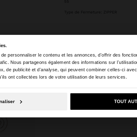
55
Type de Fermeture: ZIPPER
ies.
e personnaliser le contenu et les annonces, d'offrir des fonctio
rafic. Nous partageons également des informations sur l'utilisati
, de publicité et d'analyse, qui peuvent combiner celles-ci avec
 depuis Belgique. Voulez-vous parcourir notre site au Un
ils ont collectées lors de votre utilisation de leurs services.
Non, je souhaite rester sur Belgique
Oui, dirigez-mo
naliser
TOUT AU