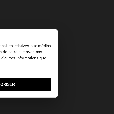
×
nnalités relatives aux médias
on de notre site avec nos
 d'autres informations que
ited States?
i vers United States
TORISER