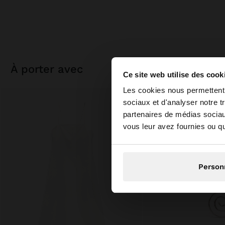
à porter avec
Ce site web utilise des cook
bonjour
Les cookies nous permettent d
sociaux et d'analyser notre t
partenaires de médias sociaux
Vous accédez au site
vous leur avez fournies ou qu'
Person