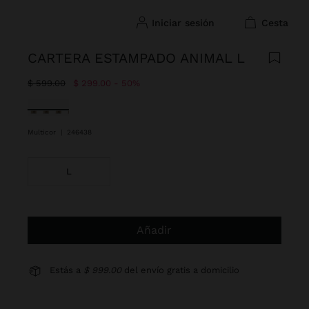
iniciar sesión
cesta
CARTERA ESTAMPADO ANIMAL L
Precio rebajado de
A
$ 599.00
$ 299.00
50%
Seleccionado
Multicor
|
246438
L
Añadir
Estás a
$ 999.00
del envío gratis a domicilio