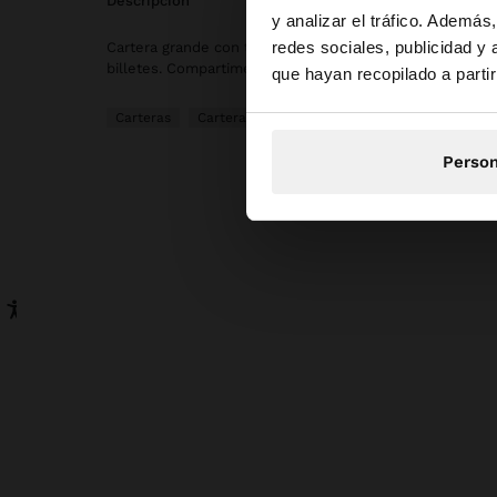
descripción
y analizar el tráfico. Ademá
redes sociales, publicidad y
Cartera grande con textura y estampado animal. Ranhura
Estás accediendo a l
billetes. Compartimento para monedas. Cierre de cremal
que hayan recopilado a parti
Carteras
Carteras
Person