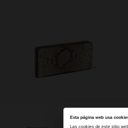
Esta página web usa cookie
hola
Las cookies de este sitio we