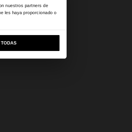
Secure Payments
con nuestros partners de
Help
ue les haya proporcionado o
vame a United States
R TODAS