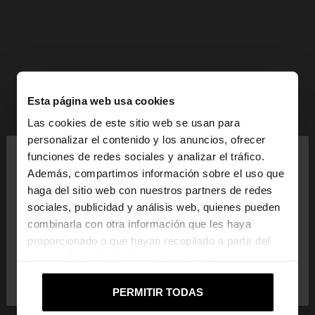
Esta página web usa cookies
Las cookies de este sitio web se usan para
×
personalizar el contenido y los anuncios, ofrecer
hola
funciones de redes sociales y analizar el tráfico.
Además, compartimos información sobre el uso que
haga del sitio web con nuestros partners de redes
Estás accediendo a la web de Mexico. ¿Quieres ir a
sociales, publicidad y análisis web, quienes pueden
la web de United States?
combinarla con otra información que les haya
proporcionado o que hayan recopilado a partir del
uso que haya hecho de sus servicios.
No, continuar en la web
Sí, llévame a
de Mexico
United States
PERMITIR TODAS