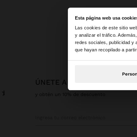
Esta página web usa cookie
hola
Las cookies de este sitio we
y analizar el tráfico. Ademá
redes sociales, publicidad y
Estás accediendo a l
que hayan recopilado a parti
Person
ÚNETE A NUESTRA NEWSLE
y obtén un 10% de descuento