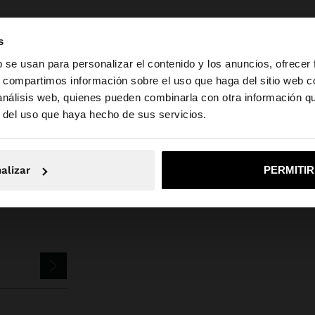
s
b se usan para personalizar el contenido y los anuncios, ofrecer
s, compartimos información sobre el uso que haga del sitio web 
 análisis web, quienes pueden combinarla con otra información q
a web de Mexico. ¿Quieres ir a la web de United States?
Parfois
Bisutería
Aretes
Aros
aros abiertos con abalorios multicolo
r del uso que haya hecho de sus servicios.
No, continuar en la web de Mexico
Sí, llé
alizar
PERMITI
TTER