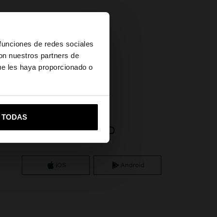
×
 funciones de redes sociales
con nuestros partners de
ue les haya proporcionado o
r
vame a United States
R TODAS
APP DOWNLOAD
iOS
Android