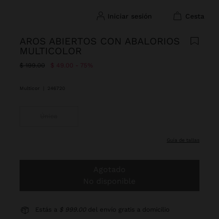
iniciar sesión
cesta
AROS ABIERTOS CON ABALORIOS
MULTICOLOR
Precio rebajado de
A
$ 199.00
$ 49.00
75%
Multicor
|
246720
Única
guía de tallas
Agotado
No disponible
Estás a
$ 999.00
del envío gratis a domicilio