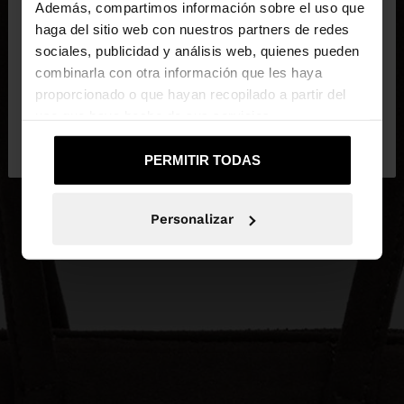
Además, compartimos información sobre el uso que
haga del sitio web con nuestros partners de redes
Estás accediendo a la web de Guatemala. ¿Quieres
sociales, publicidad y análisis web, quienes pueden
ir a la web de United States?
combinarla con otra información que les haya
proporcionado o que hayan recopilado a partir del
uso que haya hecho de sus servicios.
No, continuar en la web
Sí, llévame a
de Guatemala
United States
PERMITIR TODAS
Personalizar