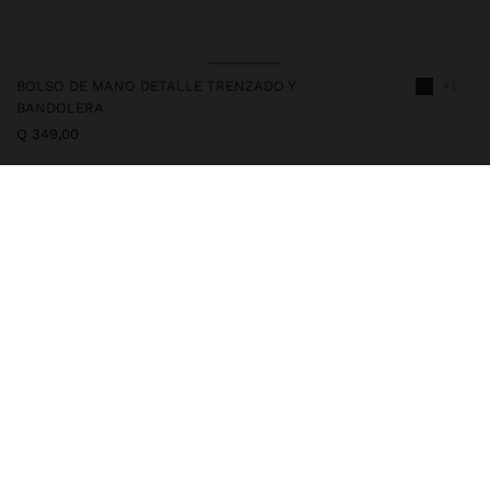
BOLSO DE MANO DETALLE TRENZADO Y
+1
BANDOLERA
Q 349,00
247911
|
marrón
Bolso de mano con acabado de efecto piel y detalles decorativos
trenzados en la parte frontal. Cuenta con asas dobles fijas y
bandolera ajustable y desmontable. Compartimentos interiores y
cierre de cremallera. Un modelo versátil y elegante, ideal para
acompañar el día a día con comodidad y sofisticación.
Bolsos
Bandoleras