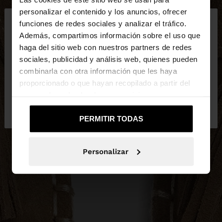
×
personalizar el contenido y los anuncios, ofrecer
hola
funciones de redes sociales y analizar el tráfico.
Además, compartimos información sobre el uso que
haga del sitio web con nuestros partners de redes
Estás accediendo a la web de España. ¿Quieres ir a
sociales, publicidad y análisis web, quienes pueden
la web de United States?
combinarla con otra información que les haya
proporcionado o que hayan recopilado a partir del
uso que haya hecho de sus servicios.
No, continuar en la web
Sí, llévame a
de España
United States
PERMITIR TODAS
Personalizar