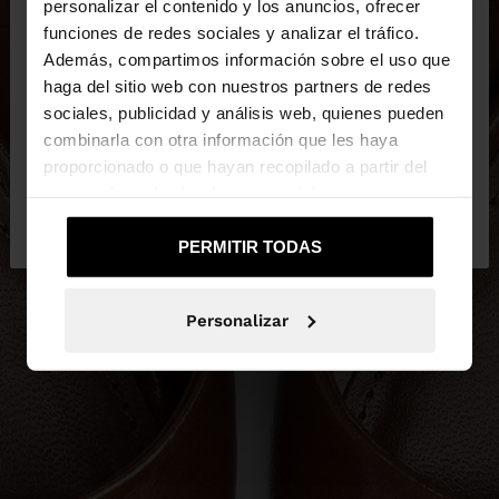
×
personalizar el contenido y los anuncios, ofrecer
hola
funciones de redes sociales y analizar el tráfico.
Además, compartimos información sobre el uso que
haga del sitio web con nuestros partners de redes
Estás accediendo a la web de España. ¿Quieres ir a
sociales, publicidad y análisis web, quienes pueden
la web de United States?
combinarla con otra información que les haya
proporcionado o que hayan recopilado a partir del
uso que haya hecho de sus servicios.
No, continuar en la web
Sí, llévame a
de España
United States
PERMITIR TODAS
Personalizar