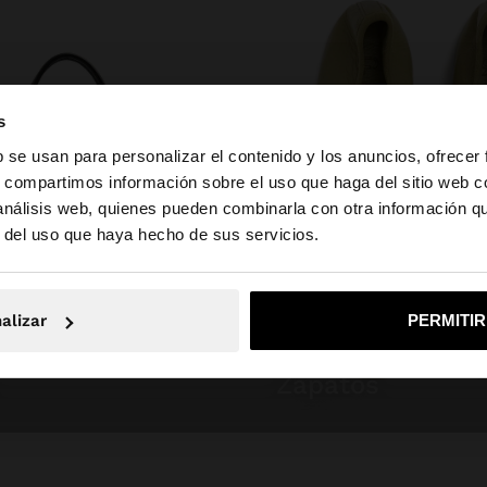
s
b se usan para personalizar el contenido y los anuncios, ofrecer
s, compartimos información sobre el uso que haga del sitio web 
 análisis web, quienes pueden combinarla con otra información q
la web de España. ¿Quieres ir a la web de United States?
r del uso que haya hecho de sus servicios.
No, continuar en la web de España
Sí, llé
alizar
PERMITI
zapatos