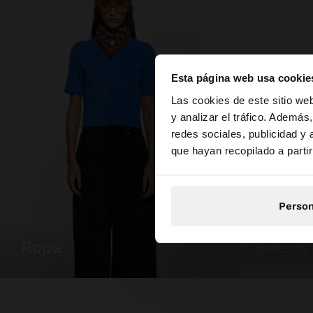
Esta página web usa cookie
hola
Las cookies de este sitio we
y analizar el tráfico. Ademá
redes sociales, publicidad y
Estás accediendo a 
que hayan recopilado a parti
Person
ropa
bolsos