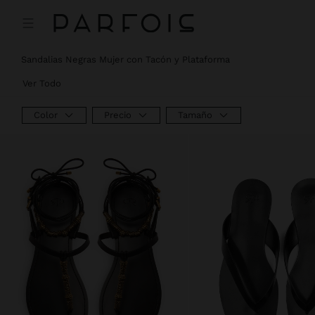
Precio rebajado de
A
Precio rebajado de
A
Precio rebajado de
A
Sandalias Negras Mujer con Tacón y Plataforma
Ver Todo
Color
Precio
Tamaño