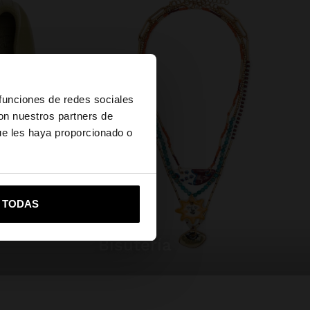
×
 funciones de redes sociales
con nuestros partners de
ue les haya proporcionado o
vame a United States
R TODAS
bisutería