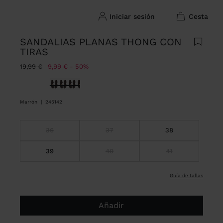
iniciar sesión
cesta
SANDALIAS PLANAS THONG CON
TIRAS
Precio rebajado de
A
19,99 €
9,99 €
50%
Seleccionado
Marrón
|
245142
36
37
38
39
40
41
guía de tallas
Añadir