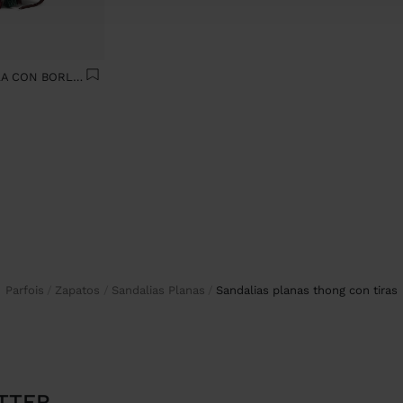
BOLSO DE FIESTA DE TELA CON BORLAS
Parfois
Zapatos
Sandalias Planas
sandalias planas thong con tiras
TTER