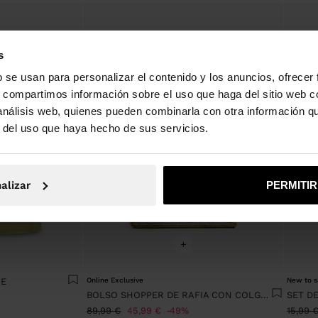
s
b se usan para personalizar el contenido y los anuncios, ofrecer
s, compartimos información sobre el uso que haga del sitio web 
 análisis web, quienes pueden combinarla con otra información q
r del uso que haya hecho de sus servicios.
alizar
PERMITI
+
CE
Online Exclusive
New to s
BOLSO SHOPPER DE RAFIA CON COLGANTE DE ELEFANTE
89,99 €
45,99 €
49%
15,99 