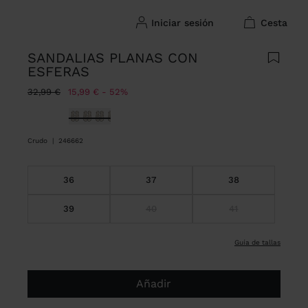
iniciar sesión
cesta
SANDALIAS PLANAS CON
ESFERAS
Precio rebajado de
A
32,99 €
15,99 €
52%
Seleccionado
Crudo
|
246662
36
37
38
39
40
41
guía de tallas
Añadir