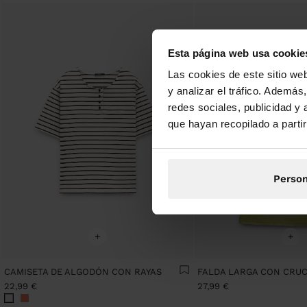
Esta página web usa cookie
Las cookies de este sitio we
y analizar el tráfico. Ademá
redes sociales, publicidad y
que hayan recopilado a parti
Person
+
+
CAMISETA DE ALGODÓN CON RAYAS
FALDA LARGA CON CRU
22,99 €
27,99 €