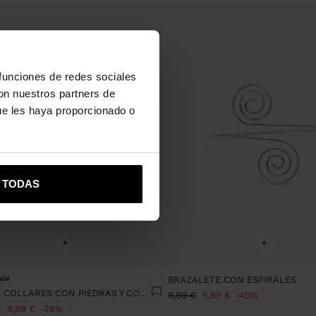
 funciones de redes sociales
con nuestros partners de
ue les haya proporcionado o
R TODAS
+
+
ale
BRAZALETE CON ESPIRALES
SET DE COLLARES CON PIEDRAS Y CONCHAS
9,99 €
5,99 €
40%
€
9,99 €
38%