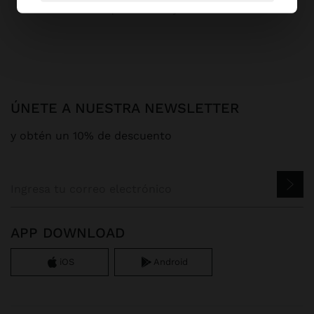
Parfois
Zapatos
Botas y Botines
botines
ÚNETE A NUESTRA NEWSLETTER
y obtén un 10% de descuento
APP DOWNLOAD
iOS
Android