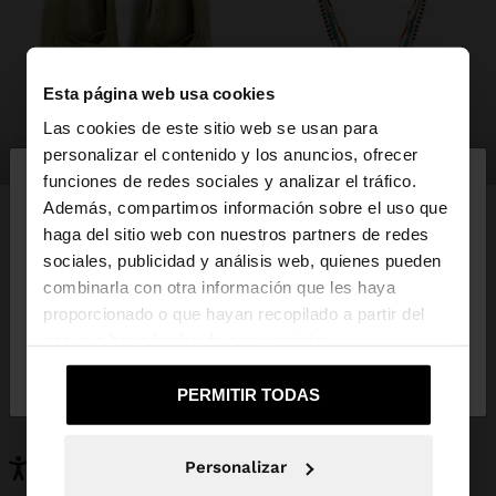
Esta página web usa cookies
Las cookies de este sitio web se usan para
×
personalizar el contenido y los anuncios, ofrecer
zapatos
bisutería
hola
funciones de redes sociales y analizar el tráfico.
Además, compartimos información sobre el uso que
haga del sitio web con nuestros partners de redes
Estás accediendo a la web de España. ¿Quieres ir a
sociales, publicidad y análisis web, quienes pueden
la web de United States?
PUEDE INTERESARTE
combinarla con otra información que les haya
proporcionado o que hayan recopilado a partir del
Novedades
Bolsos
uso que haya hecho de sus servicios.
Ropa
Bisutería
No, continuar en la web
Sí, llévame a
Zapatos
Carteras
de España
United States
PERMITIR TODAS
Relojes
Personalizables
Accesorios
Personalizar