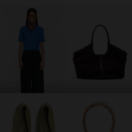
ropa
bolsos