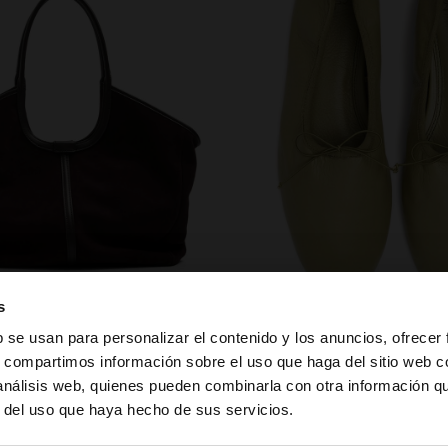
zapatos
s
b se usan para personalizar el contenido y los anuncios, ofrecer
s, compartimos información sobre el uso que haga del sitio web 
 análisis web, quienes pueden combinarla con otra información q
la web de España. ¿Quieres ir a la web de United States?
r del uso que haya hecho de sus servicios.
PUEDE INTERESARTE