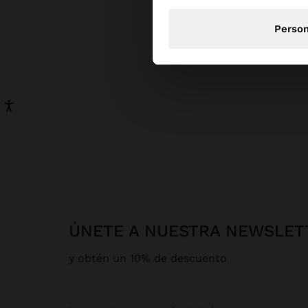
Person
ÚNETE A NUESTRA NEWSLET
y obtén un 10% de descuento