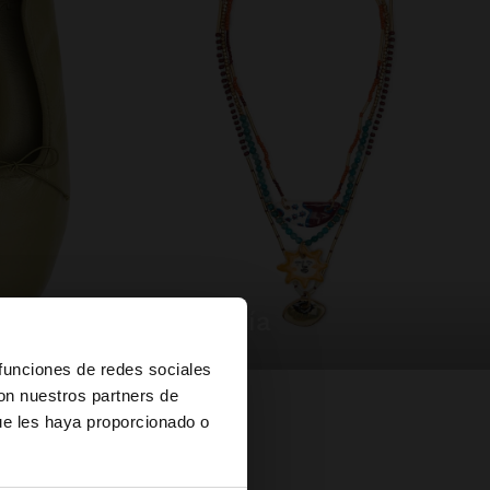
bisutería
×
 funciones de redes sociales
con nuestros partners de
ue les haya proporcionado o