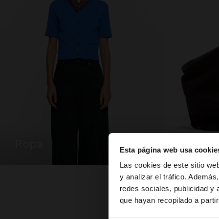
ropa
bolsos
Esta página web usa cookie
hola
Las cookies de este sitio we
y analizar el tráfico. Ademá
redes sociales, publicidad y
Estás accediendo a 
que hayan recopilado a parti