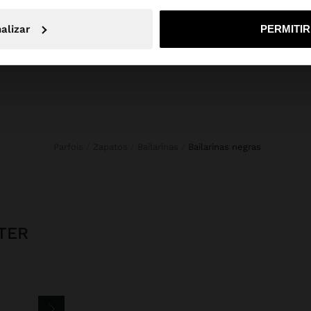
No, continuar en la web de España
Sí, llé
Novedades
Bolsos
Ropa
alizar
PERMITI
Bisutería
Zapatos
Carteras
Relojes
Personalizables
Accesorios
Parfois
Zapatos
Bailarinas
bailarinas negras
TER