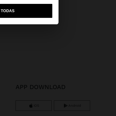
vame a United States
R TODAS
APP DOWNLOAD
iOS
Android