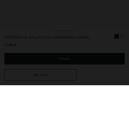
NECESER DE NYLON CON ESTAMPADO ANIMAL
17,99 €
Añadir
Ver look
Estás a
29,99 €
del envío gratis a domicilio
Entrega en tienda siempre gratis
249163
|
marrón