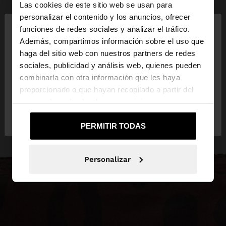
Las cookies de este sitio web se usan para
×
personalizar el contenido y los anuncios, ofrecer
hola
funciones de redes sociales y analizar el tráfico.
Además, compartimos información sobre el uso que
haga del sitio web con nuestros partners de redes
Estás accediendo a la web de España. ¿Quieres ir a
sociales, publicidad y análisis web, quienes pueden
la web de United States?
combinarla con otra información que les haya
proporcionado o que hayan recopilado a partir del
uso que haya hecho de sus servicios.
No, continuar en la web
Sí, llévame a
de España
United States
PERMITIR TODAS
Personalizar