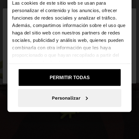
Las cookies de este sitio web se usan para
×
personalizar el contenido y los anuncios, ofrecer
hola
funciones de redes sociales y analizar el tráfico.
Además, compartimos información sobre el uso que
haga del sitio web con nuestros partners de redes
Estás accediendo a la web de España. ¿Quieres ir a
sociales, publicidad y análisis web, quienes pueden
la web de United States?
combinarla con otra información que les haya
proporcionado o que hayan recopilado a partir del
uso que haya hecho de sus servicios.
No, continuar en la web
Sí, llévame a
de España
United States
PERMITIR TODAS
Personalizar