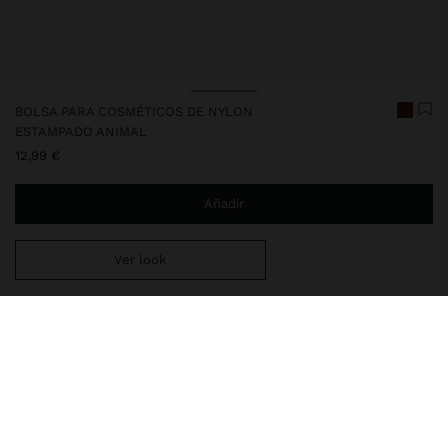
BOLSA PARA COSMÉTICOS DE NYLON
ESTAMPADO ANIMAL
12,99 €
Añadir
Ver look
Estás a
29,99 €
del envío gratis a domicilio
Entrega en tienda siempre gratis
249161
|
marrón