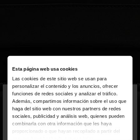
Esta página web usa cookies
Las cookies de este sitio web se usan para
×
personalizar el contenido y los anuncios, ofrecer
hola
funciones de redes sociales y analizar el tráfico.
Además, compartimos información sobre el uso que
haga del sitio web con nuestros partners de redes
Estás accediendo a la web de España. ¿Quieres ir a
sociales, publicidad y análisis web, quienes pueden
la web de United States?
combinarla con otra información que les haya
proporcionado o que hayan recopilado a partir del
uso que haya hecho de sus servicios.