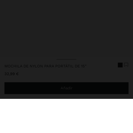
MOCHILA DE NYLON PARA PORTÁTIL DE 15"
32,99 €
Añadir
Estás a
29,99 €
del envío gratis a domicilio
Entrega en tienda siempre gratis