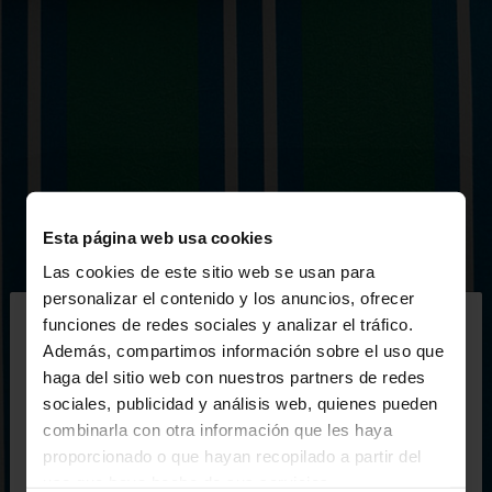
Esta página web usa cookies
Las cookies de este sitio web se usan para
×
personalizar el contenido y los anuncios, ofrecer
hola
funciones de redes sociales y analizar el tráfico.
Además, compartimos información sobre el uso que
haga del sitio web con nuestros partners de redes
Estás accediendo a la web de España. ¿Quieres ir a
sociales, publicidad y análisis web, quienes pueden
la web de United States?
combinarla con otra información que les haya
proporcionado o que hayan recopilado a partir del
uso que haya hecho de sus servicios.