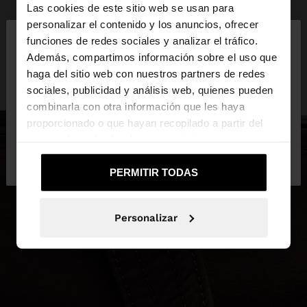
Las cookies de este sitio web se usan para
×
personalizar el contenido y los anuncios, ofrecer
hola
funciones de redes sociales y analizar el tráfico.
Además, compartimos información sobre el uso que
haga del sitio web con nuestros partners de redes
Estás accediendo a la web de España. ¿Quieres ir a
sociales, publicidad y análisis web, quienes pueden
la web de United States?
combinarla con otra información que les haya
proporcionado o que hayan recopilado a partir del
uso que haya hecho de sus servicios.
No, continuar en la web
Sí, llévame a
de España
United States
PERMITIR TODAS
Personalizar