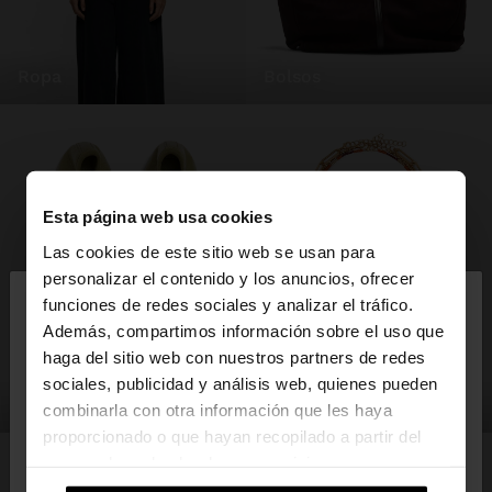
ropa
bolsos
Esta página web usa cookies
Las cookies de este sitio web se usan para
×
personalizar el contenido y los anuncios, ofrecer
hola
funciones de redes sociales y analizar el tráfico.
Además, compartimos información sobre el uso que
haga del sitio web con nuestros partners de redes
Estás accediendo a la web de España. ¿Quieres ir a
sociales, publicidad y análisis web, quienes pueden
la web de United States?
zapatos
bisutería
combinarla con otra información que les haya
proporcionado o que hayan recopilado a partir del
uso que haya hecho de sus servicios.
No, continuar en la web
Sí, llévame a