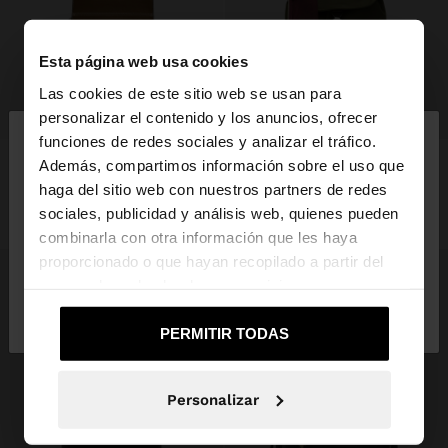
Esta página web usa cookies
Las cookies de este sitio web se usan para
+
+
×
personalizar el contenido y los anuncios, ofrecer
hola
funciones de redes sociales y analizar el tráfico.
MOCHILA LISA CON SOLAPA
MOCHILA COLOR BLOCK CON NYLON
Además, compartimos información sobre el uso que
27,99 €
12,99 €
54%
25,99 €
12,99 €
50%
haga del sitio web con nuestros partners de redes
Estás accediendo a la web de España. ¿Quieres ir a
+1
+3
sociales, publicidad y análisis web, quienes pueden
la web de United States?
combinarla con otra información que les haya
proporcionado o que hayan recopilado a partir del
uso que haya hecho de sus servicios.
No, continuar en la web
Sí, llévame a
de España
United States
PERMITIR TODAS
Personalizar