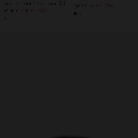
PAÑUELO MULTIFUNCIONAL CON CASCABELES
19,99 €
4,99 €
75%
49,99 €
9,99 €
80%
+1
+1