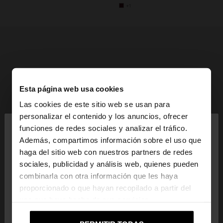
+1
Esta página web usa cookies
Las cookies de este sitio web se usan para
×
personalizar el contenido y los anuncios, ofrecer
hola
funciones de redes sociales y analizar el tráfico.
Además, compartimos información sobre el uso que
haga del sitio web con nuestros partners de redes
Estás accediendo a la web de España. ¿Quieres ir a
sociales, publicidad y análisis web, quienes pueden
la web de United States?
combinarla con otra información que les haya
proporcionado o que hayan recopilado a partir del
uso que haya hecho de sus servicios.
No, continuar en la web
Sí, llévame a
de España
United States