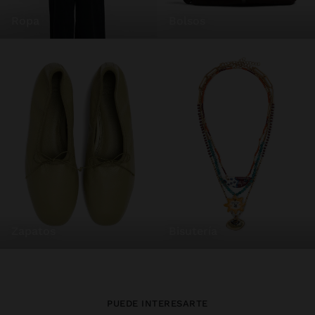
ropa
bolsos
zapatos
bisutería
PUEDE INTERESARTE