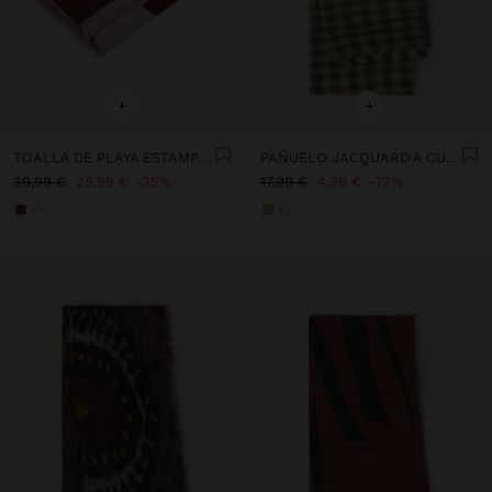
+
+
TOALLA DE PLAYA ESTAMPADA 100% ALGODÓN
PAÑUELO JACQUARD A CUADROS CON LANA
39,99 €
25,99 €
35%
17,99 €
4,99 €
72%
+1
+2