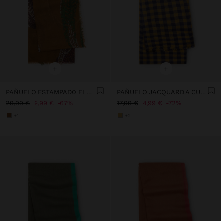
+
+
PAÑUELO ESTAMPADO FLORAL DE LANA
PAÑUELO JACQUARD A CUADROS CON LANA
29,99 €
9,99 €
67%
17,99 €
4,99 €
72%
+1
+2