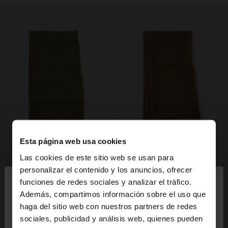
Esta página web usa cookies
Las cookies de este sitio web se usan para
×
personalizar el contenido y los anuncios, ofrecer
hola
funciones de redes sociales y analizar el tráfico.
Además, compartimos información sobre el uso que
haga del sitio web con nuestros partners de redes
Estás accediendo a la web de España. ¿Quieres ir a
sociales, publicidad y análisis web, quienes pueden
la web de United States?