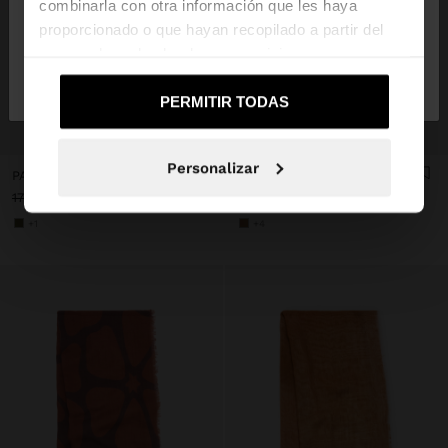
combinarla con otra información que les haya
proporcionado o que hayan recopilado a partir del
uso que haya hecho de sus servicios.
No, continuar en la web
Sí, llévame a
de España
United States
PERMITIR TODAS
+
+
Personalizar
PAÑUELO DE CEREMONIA CON STRASS
PASHMINA DE LANA
17,99 €
4,99 €
72%
17,99 €
4,99 €
72%
+1
+4