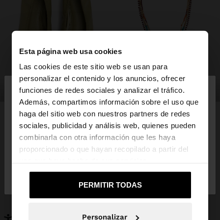
Esta página web usa cookies
Las cookies de este sitio web se usan para
×
personalizar el contenido y los anuncios, ofrecer
hola
zapatos
bisutería
funciones de redes sociales y analizar el tráfico.
Además, compartimos información sobre el uso que
haga del sitio web con nuestros partners de redes
Estás accediendo a la web de España. ¿Quieres ir a
sociales, publicidad y análisis web, quienes pueden
la web de United States?
combinarla con otra información que les haya
PUEDE INTERESARTE
proporcionado o que hayan recopilado a partir del
Novedades
Bolsos
uso que haya hecho de sus servicios.
No, continuar en la web
Sí, llévame a
Ropa
Bisutería
de España
United States
Zapatos
Carteras
PERMITIR TODAS
Relojes
Personalizables
Accesorios
Personalizar