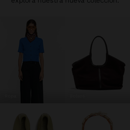
explora nuestra nueva colección.
ropa
bolsos