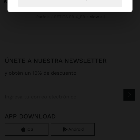
Parfois
PETITS PRIX_FR
view all
ÚNETE A NUESTRA NEWSLETTER
y obtén un 10% de descuento
APP DOWNLOAD
iOS
Android