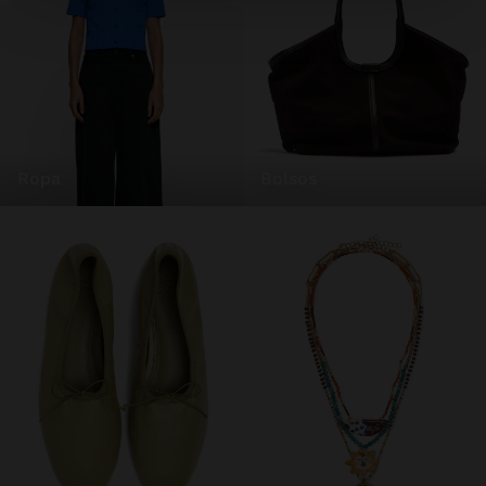
ropa
bolsos