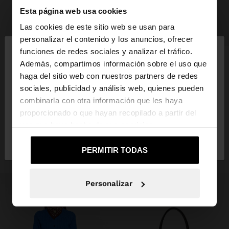
Esta página web usa cookies
Las cookies de este sitio web se usan para
+
×
personalizar el contenido y los anuncios, ofrecer
hola
funciones de redes sociales y analizar el tráfico.
ZAPATILLAS COMBINADAS
Además, compartimos información sobre el uso que
32,99 €
9,99 €
70%
haga del sitio web con nuestros partners de redes
Estás accediendo a la web de España. ¿Quieres ir a
+1
sociales, publicidad y análisis web, quienes pueden
la web de United States?
combinarla con otra información que les haya
proporcionado o que hayan recopilado a partir del
INSPÍRATE
uso que haya hecho de sus servicios.
Descubre nuevas ideas de styling y
No, continuar en la web
Sí, llévame a
de España
United States
explora nuestra nueva colección.
PERMITIR TODAS
Personalizar