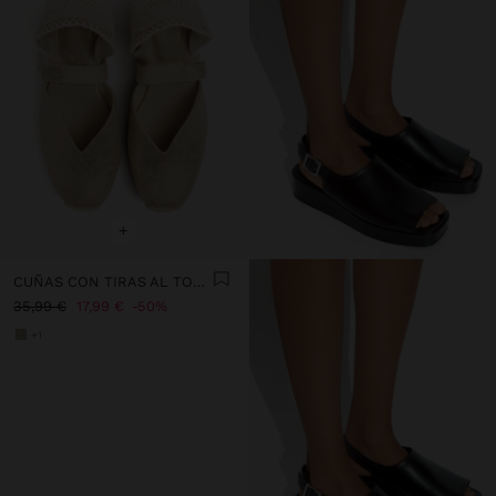
+
CUÑAS CON TIRAS AL TOBILLO
35,99 €
17,99 €
50%
+1