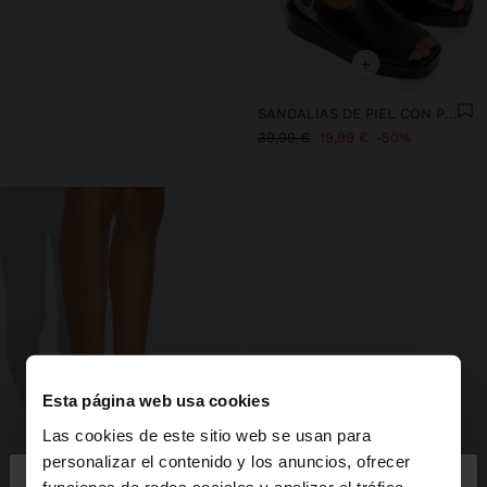
+
SANDALIAS DE PIEL CON PLATAFORMA Y HEBILLA
39,99 €
19,99 €
50%
Esta página web usa cookies
Las cookies de este sitio web se usan para
×
personalizar el contenido y los anuncios, ofrecer
hola
funciones de redes sociales y analizar el tráfico.