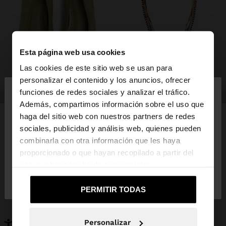
Esta página web usa cookies
Las cookies de este sitio web se usan para
×
personalizar el contenido y los anuncios, ofrecer
hola
zapatos
bisutería
funciones de redes sociales y analizar el tráfico.
Además, compartimos información sobre el uso que
haga del sitio web con nuestros partners de redes
Estás accediendo a la web de España. ¿Quieres ir a
sociales, publicidad y análisis web, quienes pueden
la web de United States?
combinarla con otra información que les haya
PUEDE INTERESARTE
proporcionado o que hayan recopilado a partir del
Novedades
Bolsos
uso que haya hecho de sus servicios.
No, continuar en la web
Sí, llévame a
Ropa
Bisutería
de España
United States
Zapatos
Carteras
PERMITIR TODAS
Relojes
Personalizables
Accesorios
Personalizar