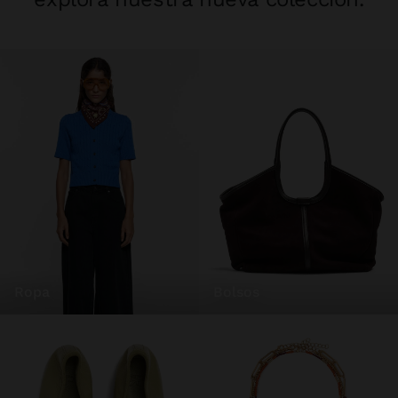
ropa
bolsos