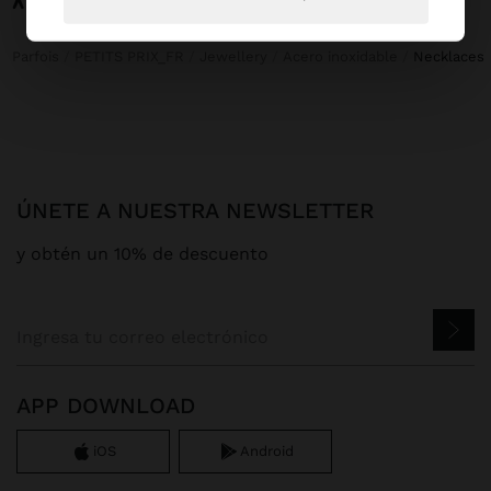
Parfois
PETITS PRIX_FR
Jewellery
Acero inoxidable
necklaces
ÚNETE A NUESTRA NEWSLETTER
y obtén un 10% de descuento
APP DOWNLOAD
iOS
Android