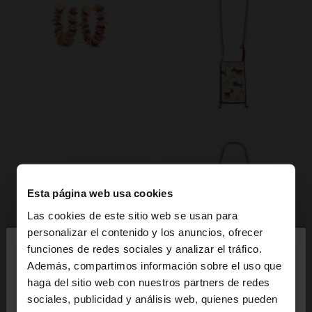
Esta página web usa cookies
Las cookies de este sitio web se usan para
×
personalizar el contenido y los anuncios, ofrecer
hola
funciones de redes sociales y analizar el tráfico.
Además, compartimos información sobre el uso que
haga del sitio web con nuestros partners de redes
Estás accediendo a la web de España. ¿Quieres ir a
sociales, publicidad y análisis web, quienes pueden
la web de United States?