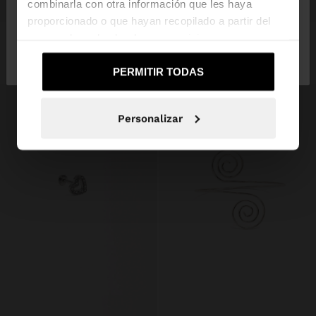
+
+
combinarla con otra información que les haya
proporcionado o que hayan recopilado a partir del
uso que haya hecho de sus servicios.
AROS CON CONCHAS MULTICOLOR
COLLAR CON BOLSILLO DE ABALORIOS Y CASCABELES
No, continuar en la web
Sí, llévame a
8,99 €
4,99 €
44%
29,99 €
7,99 €
73%
de España
United States
PERMITIR TODAS
Personalizar