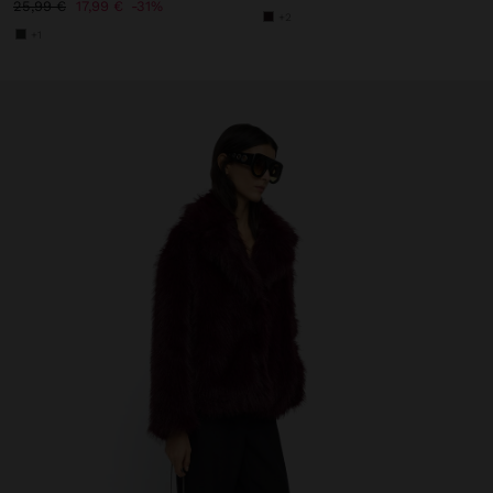
25,99 €
17,99 €
31%
+2
+1