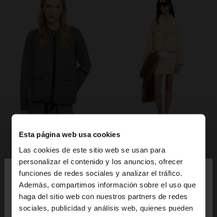
Esta página web usa cookies
Las cookies de este sitio web se usan para
×
personalizar el contenido y los anuncios, ofrecer
hola
funciones de redes sociales y analizar el tráfico.
Además, compartimos información sobre el uso que
haga del sitio web con nuestros partners de redes
Estás accediendo a la web de España. ¿Quieres ir a
sociales, publicidad y análisis web, quienes pueden
la web de United States?