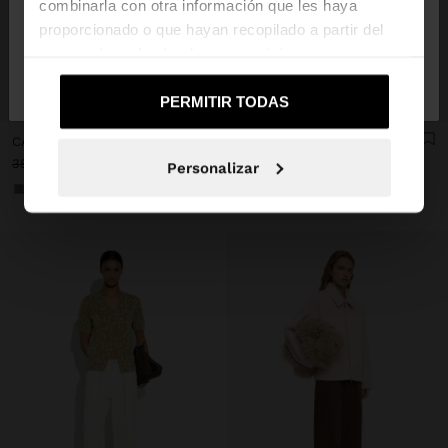
combinarla con otra información que les haya
proporcionado o que hayan recopilado a partir del
uso que haya hecho de sus servicios.
No, continuar en la web
Sí, llévame a
de España
United States
+
+
PERMITIR TODAS
CÁRDIGAN DE PUNTO CON CREMALLERA
CHAQUETA DE PANA 100% ALGODÓN
35,99 €
15,99 €
56%
39,99 €
25,99 €
35%
Personalizar
+1