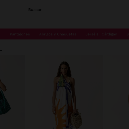
Buscar
s
Pantalones
Abrigos y Chaquetas
Jerséis | Cárdigan
S