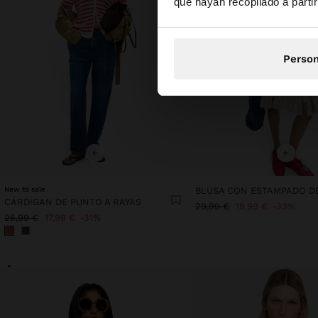
que hayan recopilado a parti
Person
+
+
New to sale
CÁRDIGAN DE PUNTO A RAYAS
29,99 €
19,99 €
33%
25,99 €
17,99 €
31%