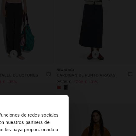
+
+
New to sale
TALLE DE BOTONES
CÁRDIGAN DE PUNTO A RAYAS
9 €
35%
25,99 €
17,99 €
31%
×
 funciones de redes sociales
con nuestros partners de
ue les haya proporcionado o