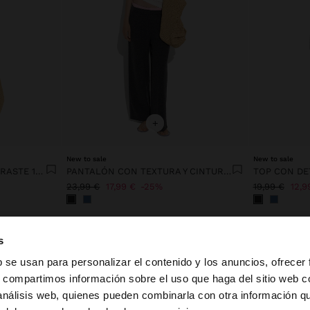
+
New to sale
New to sale
VESTIDO A RAYAS EN CONTRASTE 100% LYOCELL
PANTALÓN CON TEXTURA Y CINTURA ELÁSTICA
TOP CON DE
23,99 €
17,99 €
25%
19,99 €
12,9
s
b se usan para personalizar el contenido y los anuncios, ofrecer
s, compartimos información sobre el uso que haga del sitio web 
 análisis web, quienes pueden combinarla con otra información q
la web de España. ¿Quieres ir a la web de United States?