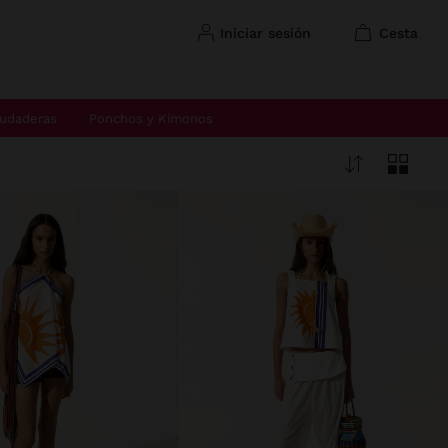
iniciar sesión
cesta
udaderas
Ponchos y Kimonos