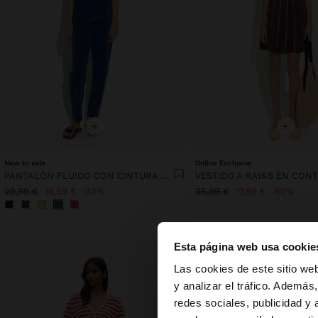
+
+
New to sale
Online Exclusive
PANTALÓN FLUIDO CON CINTURA ELÁSTICA
29,99 €
19,99 €
33%
35,99 €
17,99 €
50%
Esta página web usa cookie
hola
Las cookies de este sitio we
y analizar el tráfico. Ademá
redes sociales, publicidad y
Estás accediendo a 