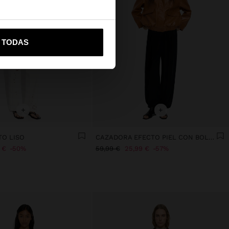
vame a United States
R TODAS
+
+
TO LISO
CAZADORA EFECTO PIEL CON BOLSILLOS
 €
50%
59,99 €
25,99 €
57%