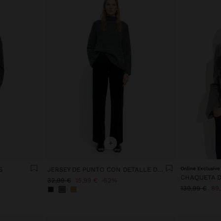
+
S
JERSEY DE PUNTO CON DETALLE DE BOTONES
Online Exclusive
32,99 €
15,99 €
52%
139,99 €
89