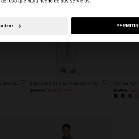
r del uso que haya hecho de sus servicios.
No, continuar en la web de España
Sí, llé
alizar
PERMITI
+
BLUSA CON ESTAMPADO DE SOCAS 100% ALGODÓN
SUDADERA CON ESTAMPADO ANIMAL
TOP DE PUN
29,99 €
15,99 €
47%
19,99 €
9,99