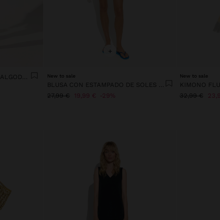
+
SUDADERA ESTAMPADA DE ALGODÓN
New to sale
New to sale
BLUSA CON ESTAMPADO DE SOLES 100% ALGODÓN
KIMONO FLU
27,99 €
19,99 €
29%
32,99 €
23,