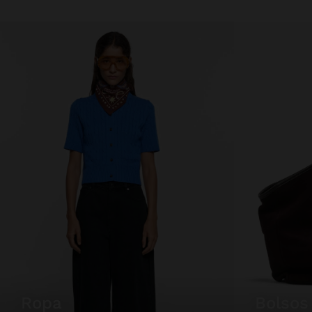
ropa
bolsos