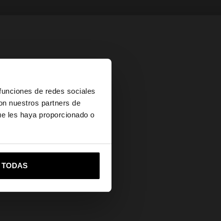
×
 funciones de redes sociales
con nuestros partners de
ue les haya proporcionado o
vame a United States
R TODAS