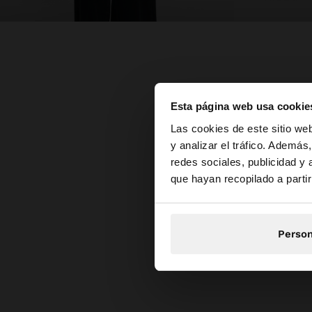
Esta página web usa cookie
hola
Las cookies de este sitio we
y analizar el tráfico. Ademá
redes sociales, publicidad y
Estás accediendo a 
que hayan recopilado a parti
Person