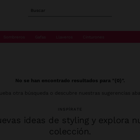
Buscar
Sombreros
Gafas
Llaveros
Cinturones
No se han encontrado resultados para "{0}".
ueba otra búsqueda o descubre nuestras sugerencias aba
INSPÍRATE
evas ideas de styling y explora n
colección.