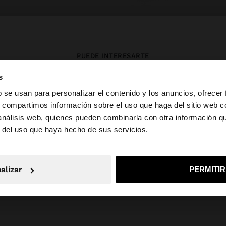
PUEDE INTERESARTE
s
Novedades
Bolsos
Ropa
b se usan para personalizar el contenido y los anuncios, ofrecer
Bisutería
Zapatos
Carteras
s, compartimos información sobre el uso que haga del sitio web 
Relojes
Personalizables
Accesorios
 análisis web, quienes pueden combinarla con otra información q
la web de España. ¿Quieres ir a la web de United States?
r del uso que haya hecho de sus servicios.
No, continuar en la web de España
Sí, llé
alizar
PERMITI
Parfois
PETITS PRIX_FR
Accessories
watches