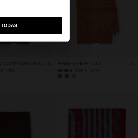
vame a United States
R TODAS
+
+
PAÑUELO JACQUARD A CUADROS CON LANA
PASHMINA 100% LANA
 €
72%
29,99 €
9,99 €
67%