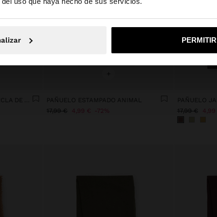
r del uso que haya hecho de sus servicios.
No, continuar en la web de España
Sí, llé
alizar
PERMITI
+
PAÑUELO ESTAMPADO MEZCLA DE ALGODÓN CON LANA
PAÑUELO ESTAMPADO ANIMAL
17,99 €
4,99 €
72%
17,99 €
4,99