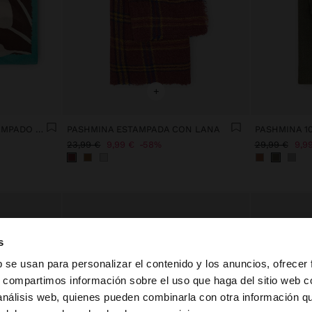
+
PAÑUELO CUADRADO ESTAMPADO 100% ALGODÓN
PASHMINA ESTAMPADA CON LANA
PASHMINA 1
23,99 €
9,99 €
58%
29,99 €
9,9
s
b se usan para personalizar el contenido y los anuncios, ofrecer
s, compartimos información sobre el uso que haga del sitio web 
 análisis web, quienes pueden combinarla con otra información q
la web de España. ¿Quieres ir a la web de United States?