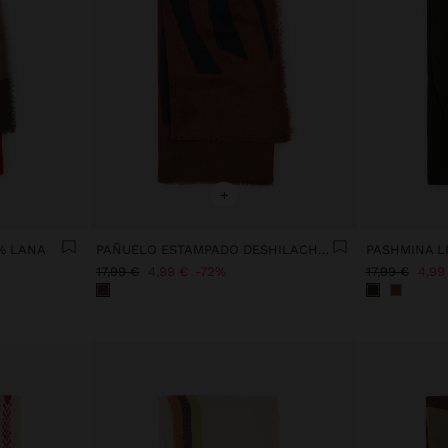
+
% LANA
PAÑUELO ESTAMPADO DESHILACHADO
PASHMINA L
17,99 €
4,99 €
72%
17,99 €
4,99