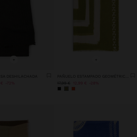
+
+
ISA DESHILACHADA
PAÑUELO ESTAMPADO GEOMÉTRICO MEZCLA DE LINO
 €
72%
17,99 €
12,99 €
28%