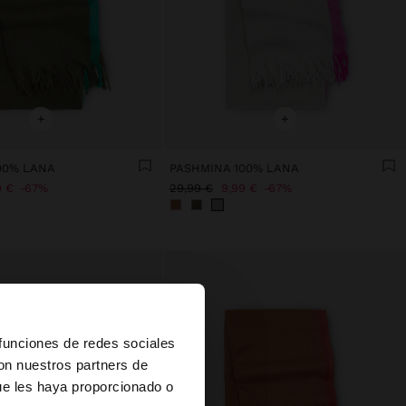
+
+
00% LANA
PASHMINA 100% LANA
9 €
67%
29,99 €
9,99 €
67%
×
 funciones de redes sociales
con nuestros partners de
ue les haya proporcionado o