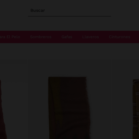
Buscar
ara El Pelo
Sombreros
Gafas
Llaveros
Cinturones