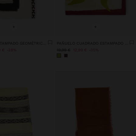
+
+
PAÑUELO ESTAMPADO GEOMÉTRICO MEZCLA DE LINO
PAÑUELO CUADRADO ESTAMPADO 100% ALGODÓN
9 €
28%
19,99 €
12,99 €
35%