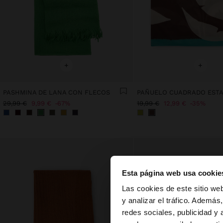
+
+
PASHMINA DE LANA CON FLECOS
29,99 €
9,99 €
67%
19,99 €
12,99 €
35%
Esta página web usa cookie
hola
Las cookies de este sitio we
y analizar el tráfico. Ademá
redes sociales, publicidad y
Estás accediendo a 