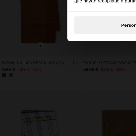
que hayan recopilado a parti
Person
+
+
PASHMINA LISA DESHILACHADA
17,99 €
4,99 €
72%
25,99 €
9,99 €
62%