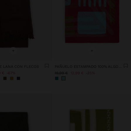
+
+
E LANA CON FLECOS
PAÑUELO ESTAMPADO 100% ALGODÓN
9 €
67%
19,99 €
12,99 €
35%