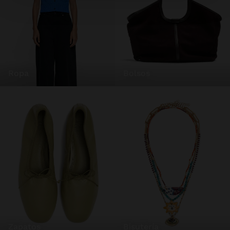
ropa
bolsos
zapatos
bisutería