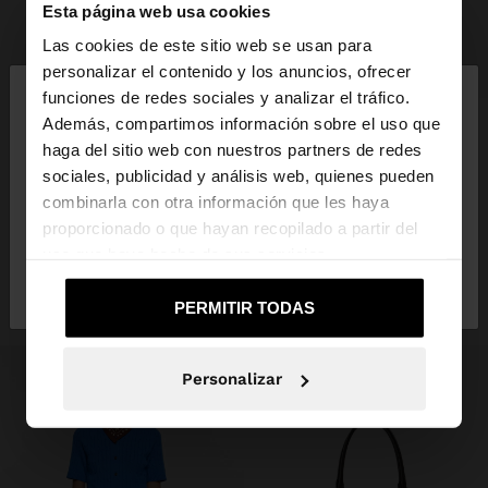
Esta página web usa cookies
Las cookies de este sitio web se usan para
×
+
personalizar el contenido y los anuncios, ofrecer
hola
funciones de redes sociales y analizar el tráfico.
CINTURÓN TRENZADO CON AROS EFECTO PIEL
Además, compartimos información sobre el uso que
19,99 €
12,99 €
35%
haga del sitio web con nuestros partners de redes
Estás accediendo a la web de España. ¿Quieres ir a
sociales, publicidad y análisis web, quienes pueden
la web de United States?
combinarla con otra información que les haya
INSPÍRATE
proporcionado o que hayan recopilado a partir del
Descubre nuevas ideas de styling y
uso que haya hecho de sus servicios.
No, continuar en la web
Sí, llévame a
explora nuestra nueva colección.
de España
United States
PERMITIR TODAS
Personalizar