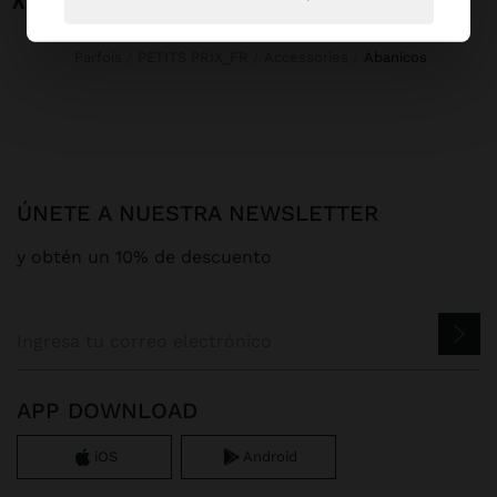
Parfois
PETITS PRIX_FR
Accessories
abanicos
ÚNETE A NUESTRA NEWSLETTER
y obtén un 10% de descuento
APP DOWNLOAD
iOS
Android