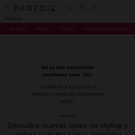
Abanicos
Ver Todo
Wallets
Scarves
Accesorios Para El Pelo
No se han encontrado
resultados para "{0}".
Prueba otra búsqueda o
descubre nuestras sugerencias
abajo.
INSPÍRATE
Descubre nuevas ideas de styling y
explora nuestra nueva colección.