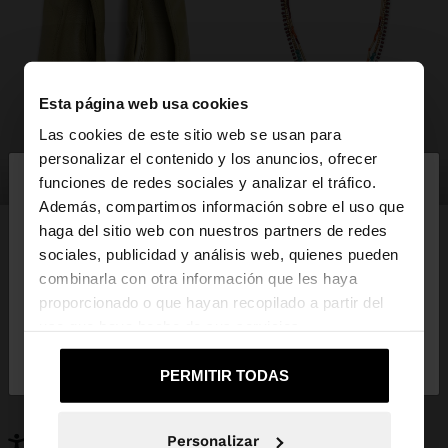
Esta página web usa cookies
Las cookies de este sitio web se usan para
×
personalizar el contenido y los anuncios, ofrecer
hola
zapatos
bisutería
funciones de redes sociales y analizar el tráfico.
Además, compartimos información sobre el uso que
haga del sitio web con nuestros partners de redes
Estás accediendo a la web de España. ¿Quieres ir a
sociales, publicidad y análisis web, quienes pueden
la web de United States?
combinarla con otra información que les haya
PUEDE INTERESARTE
proporcionado o que hayan recopilado a partir del
Novedades
Bolsos
uso que haya hecho de sus servicios.
No, continuar en la web
Sí, llévame a
Ropa
Bisutería
de España
United States
Zapatos
Carteras
PERMITIR TODAS
Relojes
Personalizables
Accesorios
Personalizar