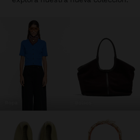
ropa
bolsos