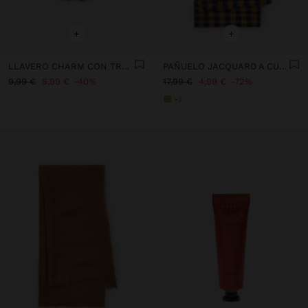
+
+
LLAVERO CHARM CON TRÉBOL DE ABALORIOS
PAÑUELO JACQUARD A CUADROS CON LANA
9,99 €
5,99 €
40%
17,99 €
4,99 €
72%
+2