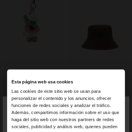
Esta página web usa cookies
Las cookies de este sitio web se usan para
×
personalizar el contenido y los anuncios, ofrecer
hola
funciones de redes sociales y analizar el tráfico.
Además, compartimos información sobre el uso que
haga del sitio web con nuestros partners de redes
Estás accediendo a la web de España. ¿Quieres ir a
sociales, publicidad y análisis web, quienes pueden
la web de United States?