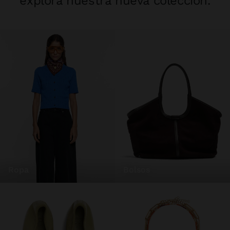
explora nuestra nueva colección.
ropa
bolsos