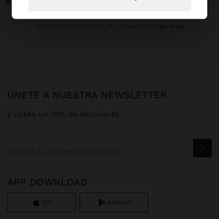
Parfois
PETITS PRIX_BE
Jewellery
ver todo
ÚNETE A NUESTRA NEWSLETTER
y obtén un 10% de descuento
APP DOWNLOAD
iOS
Android