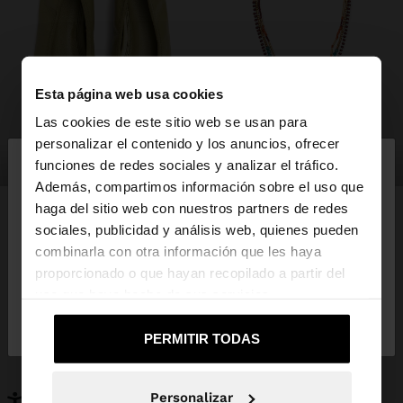
Esta página web usa cookies
Las cookies de este sitio web se usan para
×
personalizar el contenido y los anuncios, ofrecer
hola
zapatos
bisutería
funciones de redes sociales y analizar el tráfico.
Además, compartimos información sobre el uso que
haga del sitio web con nuestros partners de redes
Estás accediendo a la web de España. ¿Quieres ir a
sociales, publicidad y análisis web, quienes pueden
la web de United States?
combinarla con otra información que les haya
PUEDE INTERESARTE
proporcionado o que hayan recopilado a partir del
Novedades
Bolsos
uso que haya hecho de sus servicios.
No, continuar en la web
Sí, llévame a
Ropa
Bisutería
de España
United States
Zapatos
Carteras
PERMITIR TODAS
Relojes
Personalizables
Accesorios
Personalizar