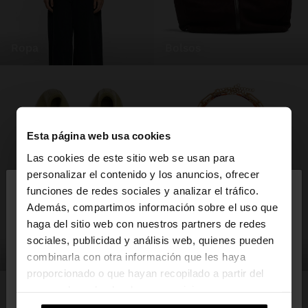
ropa
bolsos
Esta página web usa cookies
Las cookies de este sitio web se usan para
×
personalizar el contenido y los anuncios, ofrecer
hola
funciones de redes sociales y analizar el tráfico.
Además, compartimos información sobre el uso que
haga del sitio web con nuestros partners de redes
Estás accediendo a la web de España. ¿Quieres ir a
sociales, publicidad y análisis web, quienes pueden
la web de United States?
zapatos
bisutería
combinarla con otra información que les haya
proporcionado o que hayan recopilado a partir del
uso que haya hecho de sus servicios.
No, continuar en la web
Sí, llévame a