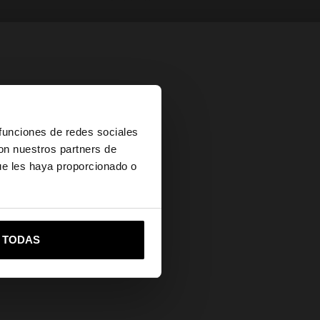
×
 funciones de redes sociales
con nuestros partners de
ue les haya proporcionado o
vame a United States
R TODAS