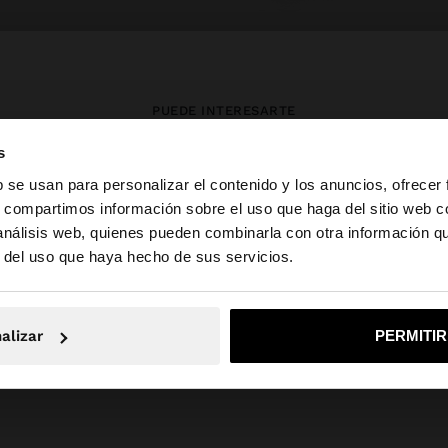
PUEDE INTERESARTE
s
Novedades
Bolsos
Ropa
b se usan para personalizar el contenido y los anuncios, ofrecer
Bisutería
Zapatos
Carteras
s, compartimos información sobre el uso que haga del sitio web 
Relojes
Personalizables
Accesorios
 análisis web, quienes pueden combinarla con otra información q
la web de España. ¿Quieres ir a la web de United States?
r del uso que haya hecho de sus servicios.
No, continuar en la web de España
Sí, llé
alizar
PERMITI
Parfois
PETITS PRIX_BE
Jewellery
925 Sterling Silver
rings