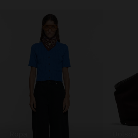
ropa
bolsos