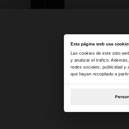
Esta página web usa cookie
hola
Las cookies de este sitio we
y analizar el tráfico. Ademá
redes sociales, publicidad y
Estás accediendo a 
que hayan recopilado a parti
Person