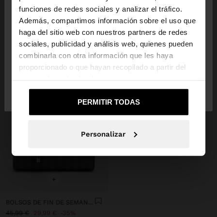
×
hola
funciones de redes sociales y analizar el tráfico.
Además, compartimos información sobre el uso que
haga del sitio web con nuestros partners de redes
Estás accediendo a la web de España. ¿Quieres ir a
sociales, publicidad y análisis web, quienes pueden
la web de United States?
combinarla con otra información que les haya
proporcionado o que hayan recopilado a partir del
uso que haya hecho de sus servicios.
No, continuar en la web
Sí, llévame a
de España
United States
PERMITIR TODAS
Personalizar
+
BOLSOS DE FIN DE SEMANA DE FIN DE SEMANA A RAYAS
45,99 €
29,99 €
35%