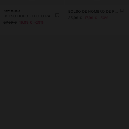
New to sale
BOLSO DE HOMBRO DE RAFIA
BOLSO HOBO EFECTO RAFIA
35,99 €
17,99 €
50%
27,99 €
19,99 €
29%