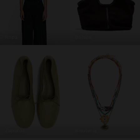
ropa
bolsos
zapatos
bisutería