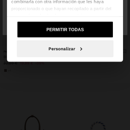
combinarla con otra información que les haya
proporcionado o que hayan recopilado a partir del
uso que haya hecho de sus servicios.
No, continuar en la web
Sí, llévame a
de España
United States
PERMITIR TODAS
+
+
Personalizar
Personalized
BOLSO TOTE EFECTO RAFIA CON PENDURO XL
BOLSO SHOPPER TRENZADO EFECTO RAFIA
35,99 €
17,99 €
50%
32,99 €
19,99 €
39%
+1