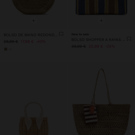
+
+
BOLSO DE MANO REDONDEADO EFECTO RAFIA L
New to sale
BOLSO SHOPPER A RAYAS EFECTO RAFIA CON BAMBÚ
29,99 €
17,99 €
40%
39,99 €
25,99 €
35%
+1