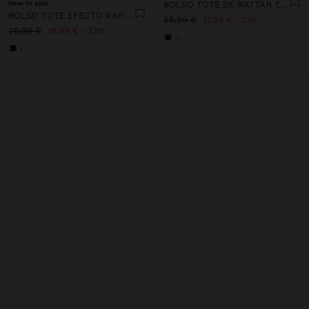
New to sale
BOLSO TOTE DE RATTAN CON ASA TRENZADA
BOLSO TOTE EFECTO RAFIA CON BANDOLERA
25,99 €
17,99 €
31%
29,99 €
19,99 €
33%
+1
+1