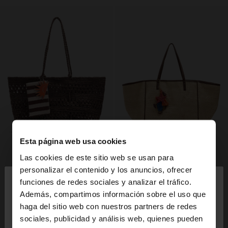
Esta página web usa cookies
Las cookies de este sitio web se usan para
×
personalizar el contenido y los anuncios, ofrecer
hola
funciones de redes sociales y analizar el tráfico.
Además, compartimos información sobre el uso que
haga del sitio web con nuestros partners de redes
Estás accediendo a la web de España. ¿Quieres ir a
sociales, publicidad y análisis web, quienes pueden
la web de United States?